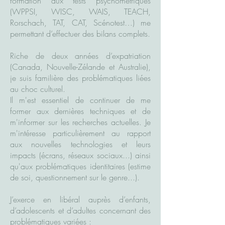
formation aux tests psychométriques
(WPPSI, WISC, WAIS, TEACH,
Rorschach, TAT, CAT, Scénotest…) me
permettant d’effectuer des bilans complets.
Riche de deux années d’expatriation
(Canada, Nouvelle-Zélande et Australie),
je suis familière des problématiques liées
au choc culturel.
Il m'est essentiel de continuer de me
former aux dernières techniques et de
m'informer sur les recherches actuelles. Je
m'intéresse particulièrement au rapport
aux nouvelles technologies et leurs
impacts (écrans, réseaux sociaux...) ainsi
qu'aux problématiques identitaires (estime
de soi, questionnement sur le genre...).
J’exerce en libéral auprès d’enfants,
d’adolescents et d’adultes concernant des
problématiques variées :