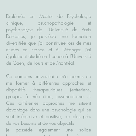
Diplômée en Master de Psychologie
clinique, psychopathologie et
psychanalyse de l’Université de Paris
Descartes, je possède une formation
diversifiée que j’ai constituée lors de mes
études en France et à l’étranger. J’ai
également étudié en Licence à l’Université
de Caen, de Tours et de Montréal.
Ce parcours universitaire m’a permis de
me former à différentes approches et
dispositifs thérapeutiques (entretiens,
groupes à médiation, psychodrame…).
Ces différentes approches me situent
davantage dans une psychologie qui se
veut intégrative et positive, au plus près
de vos besoins et de vos objectifs
Je possède également une solide