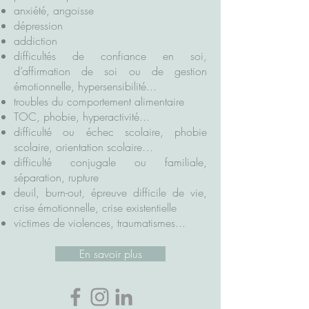
anxiété, angoisse
dépression
addiction
difficultés de confiance en soi,
d’affirmation de soi ou de gestion
émotionnelle, hypersensibilité...
troubles du comportement alimentaire
TOC, phobie, hyperactivité...
difficulté ou échec scolaire, phobie
scolaire, orientation scolaire…
difficulté conjugale ou familiale,
séparation, rupture
deuil, burn-out, épreuve difficile de vie,
crise émotionnelle, crise existentielle
victimes de violences, traumatismes...
En savoir plus